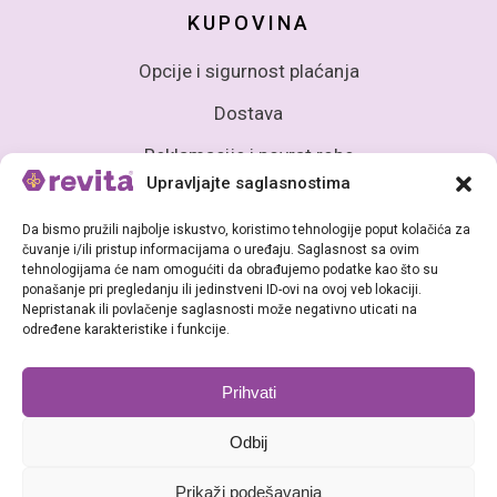
KUPOVINA
Opcije i sigurnost plaćanja
Dostava
Reklamacije i povrat robe
Upravljajte saglasnostima
Da bismo pružili najbolje iskustvo, koristimo tehnologije poput kolačića za
čuvanje i/ili pristup informacijama o uređaju. Saglasnost sa ovim
tehnologijama će nam omogućiti da obrađujemo podatke kao što su
ponašanje pri pregledanju ili jedinstveni ID-ovi na ovoj veb lokaciji.
Nepristanak ili povlačenje saglasnosti može negativno uticati na
Sva prava zadržana (c) Revita BiH - Babke d.o.o Sarajevo
određene karakteristike i funkcije.
Prihvati
Odbij
Prikaži podešavanja