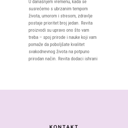
U današnjem vremenu, kada se
susrećemo s ubrzanim tempom
života, umorom i stresom, zdravlje
postaje prioritet broj jedan. Revita
proizvodi su upravo ono što vam
treba – spoj prirode i nauke koji vam
pomaže da poboljšate kvalitet
svakodnevnog života na potpuno
prirodan način. Revita dodaci ishrani
KONTAKT