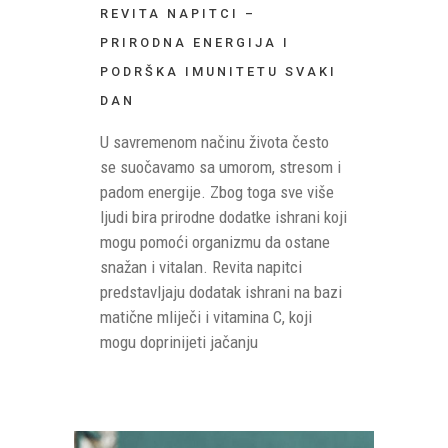
REVITA NAPITCI –
PRIRODNA ENERGIJA I
PODRŠKA IMUNITETU SVAKI
DAN
U savremenom načinu života često
se suočavamo sa umorom, stresom i
padom energije. Zbog toga sve više
ljudi bira prirodne dodatke ishrani koji
mogu pomoći organizmu da ostane
snažan i vitalan. Revita napitci
predstavljaju dodatak ishrani na bazi
matične mliječi i vitamina C, koji
mogu doprinijeti jačanju