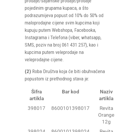
prodaje/sajamske prodaje/prodaje
pojedinim grupama kupaca, a što
podrazumijeva popust od 10% do 50% od
maloprodajne cijene svim kupcima koji
kupuju putem Webshopa, Facebooka,
Instagrama i Telefona (viber, whatsapp,
SMS, poziv na broj 061 431 257), kao i
kupcima putem veleprodaje na
veleprodajne cijene.
(2)
Roba Društva koja će biti obuhvaćena
popustom iz prethodnog stava je:
Šifra
Bar kod
Naziv
artikla
artikla
398017
8600101398017
Revita
Orange
12g
398024
8600101398024
Revita