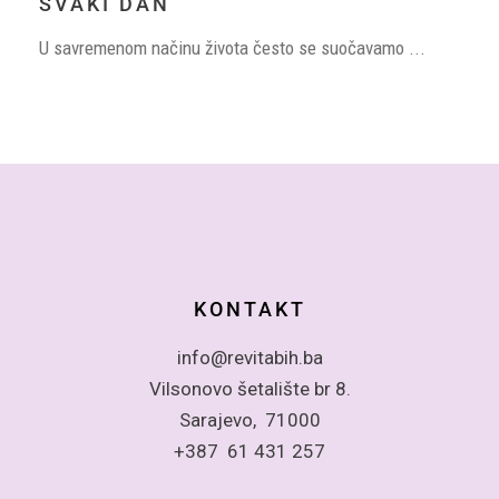
SVAKI DAN
U savremenom načinu života često se suočavamo ...
KONTAKT
info@revitabih.ba
Vilsonovo šetalište br 8.
Sarajevo, 71000
+387 61 431 257