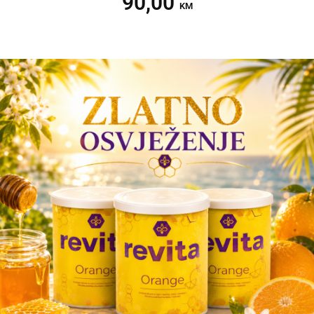
90,00
Dodaj u korpu
KM