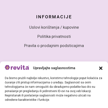
INFORMACIJE
Uslovi korištenja / kupovine
Politika privatnosti
Pravila o prodajnim podsticajima
Upravljajte saglasnostima
KUPOVINA
Da bismo pružili najbolje iskustvo, koristimo tehnologije poput kolačića za
čuvanje i/ili pristup informacijama o uređaju. Saglasnost sa ovim
Opcije i sigurnost plaćanja
tehnologijama će nam omogućiti da obrađujemo podatke kao što su
ponašanje pri pregledanju ili jedinstveni ID-ovi na ovoj veb lokaciji.
Dostava
Nepristanak ili povlačenje saglasnosti može negativno uticati na
određene karakteristike i funkcije.
Reklamacije i povrat robe