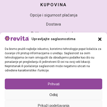
KUPOVINA
Opcije i sigurnost plaćanja
Dostava
Reklamacije i povrat robe
Upravljajte saglasnostima
Da bismo pružili najbolje iskustvo, koristimo tehnologije poput kolačića za
čuvanje i/ili pristup informacijama o uređaju. Saglasnost sa ovim
tehnologijama će nam omogućiti da obrađujemo podatke kao što su
ponašanje pri pregledanju ili jedinstveni ID-ovi na ovoj veb lokaciji.
Nepristanak ili povlačenje saglasnosti može negativno uticati na
Sva prava zadržana (c) Revita BiH - Babke d.o.o Sarajevo
određene karakteristike i funkcije.
Prihvati
Odbij
Prikaži podešavanja