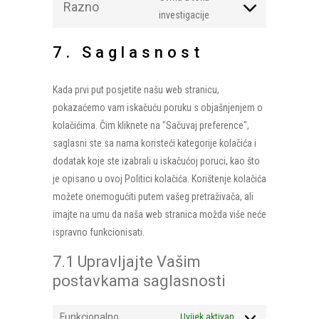
js
Razno
service
Consent
investigacije
complianz
to
service
7. Saglasnost
razno
Kada prvi put posjetite našu web stranicu,
pokazaćemo vam iskačuću poruku s objašnjenjem o
kolačićima. Čim kliknete na "Sačuvaj preference",
saglasni ste sa nama koristeći kategorije kolačića i
dodatak koje ste izabrali u iskačućoj poruci, kao što
je opisano u ovoj Politici kolačića. Korištenje kolačića
možete onemogućiti putem vašeg pretraživača, ali
imajte na umu da naša web stranica možda više neće
ispravno funkcionisati.
7.1 Upravljajte Vašim
postavkama saglasnosti
Funkcionalno
Uvijek aktivan