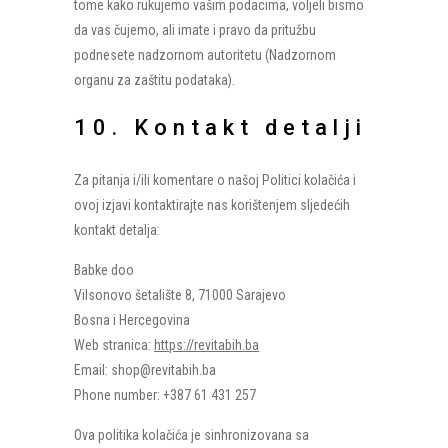
tome kako rukujemo vašim podacima, voljeli bismo
da vas čujemo, ali imate i pravo da pritužbu
podnesete nadzornom autoritetu (Nadzornom
organu za zaštitu podataka).
10. Kontakt detalji
Za pitanja i/ili komentare o našoj Politici kolačića i
ovoj izjavi kontaktirajte nas korištenjem sljedećih
kontakt detalja:
Babke doo
Vilsonovo šetalište 8, 71000 Sarajevo
Bosna i Hercegovina
Web stranica:
https://revitabih.ba
Email:
shop@
revitabih.ba
Phone number: +387 61 431 257
Ova politika kolačića je sinhronizovana sa