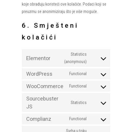
koje obrađuju koristeći ove kolačiće. Podaci koji se
preuzmu se anonimiziraju što je više moguće.
6. Smješteni
kolačići
Statistics
Elementor
Consent
(anonymous)
to
WordPress
Functional
service
Consent
elementor
to
WooCommerce
Functional
Consent
service
to
wordpress
Sourcebuster
Statistics
service
Consent
JS
woocommerce
to
Complianz
Functional
service
Consent
sourcebuster-
to
Svrha u toku