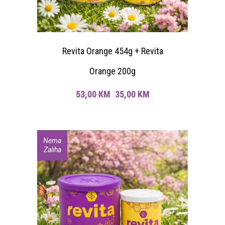
Revita Orange 454g + Revita
Orange 200g
Original
Current
53,00
KM
35,00
KM
price
price
was:
is:
Nema
Sniženje
Zaliha
53,00 KM.
35,00 KM.