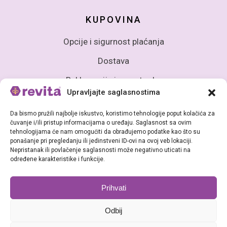
KUPOVINA
Opcije i sigurnost plaćanja
Dostava
Reklamacije i povrat robe
Upravljajte saglasnostima
Da bismo pružili najbolje iskustvo, koristimo tehnologije poput kolačića za
čuvanje i/ili pristup informacijama o uređaju. Saglasnost sa ovim
tehnologijama će nam omogućiti da obrađujemo podatke kao što su
ponašanje pri pregledanju ili jedinstveni ID-ovi na ovoj veb lokaciji.
Nepristanak ili povlačenje saglasnosti može negativno uticati na
Sva prava zadržana (c) Revita BiH - Babke d.o.o Sarajevo
određene karakteristike i funkcije.
Prihvati
Odbij