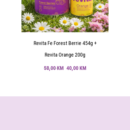
Revita Fe Forest Berrie 454g +
Revita Orange 200g
Original
Current
58,00
KM
40,00
KM
price
price
was:
is:
58,00 KM.
40,00 KM.