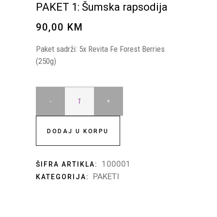
PAKET 1: Šumska rapsodija
90,00
KM
Paket sadrži: 5x Revita Fe Forest Berries
(250g)
PAKET
1:
DODAJ U KORPU
Šumska
100001
ŠIFRA ARTIKLA:
PAKETI
KATEGORIJA:
rapsodija