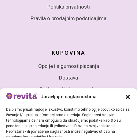
Politika privatnosti
Pravila o prodajnim podsticajima
KUPOVINA
Opcije i sigurnost plaćanja
Dostava
Reklamacije i povrat robe
Upravljajte saglasnostima
Da bismo pružili najbolje iskustvo, koristimo tehnologije poput kolačića za
čuvanje i/ili pristup informacijama o uređaju. Saglasnost sa ovim
tehnologijama će nam omogućiti da obrađujemo podatke kao što su
ponašanje pri pregledanju ili jedinstveni ID-ovi na ovoj veb lokaciji.
Nepristanak ili povlačenje saglasnosti može negativno uticati na
Sva prava zadržana (c) Revita BiH - Babke d.o.o Sarajevo