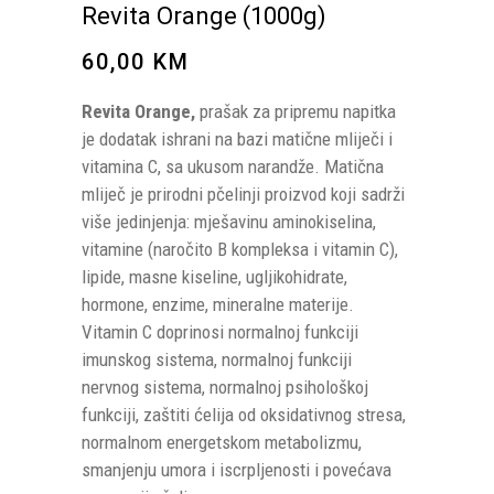
Revita Orange (1000g)
60,00
KM
Revita Orange,
prašak za pripremu napitka
je dodatak ishrani na bazi matične mliječi i
vitamina C, sa ukusom narandže. Matična
mliječ je prirodni pčelinji proizvod koji sadrži
više jedinjenja: mješavinu aminokiselina,
vitamine (naročito B kompleksa i vitamin C),
lipide, masne kiseline, ugljikohidrate,
hormone, enzime, mineralne materije.
Vitamin C doprinosi normalnoj funkciji
imunskog sistema, normalnoj funkciji
nervnog sistema, normalnoj psihološkoj
funkciji, zaštiti ćelija od oksidativnog stresa,
normalnom energetskom metabolizmu,
smanjenju umora i iscrpljenosti i povećava