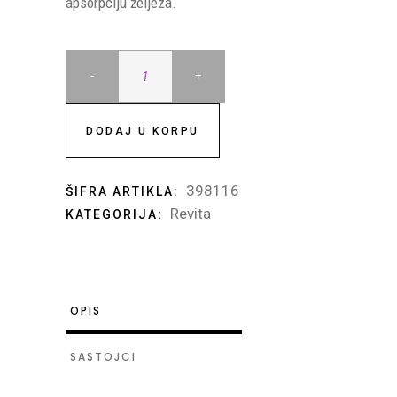
apsorpciju željeza.
Revita
Orange
DODAJ U KORPU
(1000g)
398116
ŠIFRA ARTIKLA:
Revita
KATEGORIJA:
quantity
OPIS
SASTOJCI